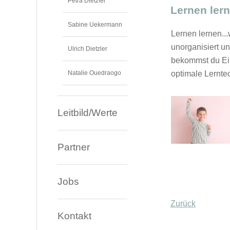
Petra Dietzler
Lernen ler
Sabine Uekermann
Lernen lernen...
unorganisiert u
Ulrich Dietzler
bekommst du Ein
Natalie Ouedraogo
optimale Lerntech
Leitbild/Werte
Partner
Jobs
Zurück
Kontakt