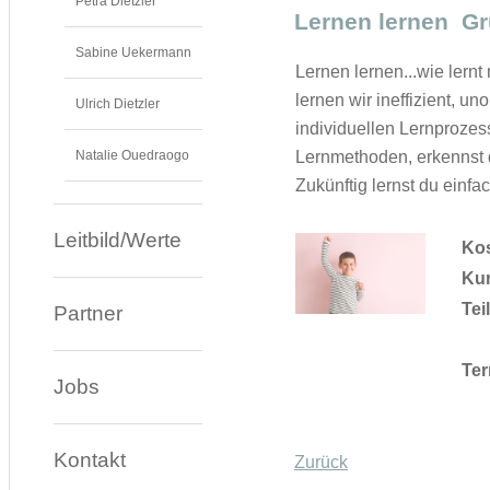
Petra Dietzler
Lernen lernen G
Sabine Uekermann
Lernen lernen...wie lernt
lernen wir ineffizient, u
Ulrich Dietzler
individuellen Lernprozes
Natalie Ouedraogo
Lernmethoden, erkennst d
Zukünftig lernst du einfac
Leitbild/Werte
Kos
Kur
Tei
Partner
Ter
Jobs
Kontakt
Zurück