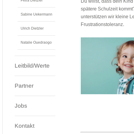
Petra Dietzler
Du willst, dass dein Kind
spätere Schulzeit kommt?
Sabine Uekermann
unterstützen wir kleine 
Frustrationstoleranz.
Ulrich Dietzler
Natalie Ouedraogo
Leitbild/Werte
Partner
Jobs
Kontakt