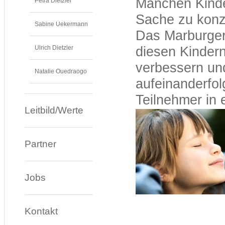
Manchen Kinder
Petra Dietzler
Sache zu konze
Sabine Uekermann
Das Marburger 
Ulrich Dietzler
diesen Kindern
verbessern und
Natalie Ouedraogo
aufeinanderfol
Teilnehmer in 
Leitbild/Werte
Partner
Jobs
Kontakt