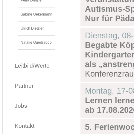
Petra Dietzler
Autismus-Sp
Sabine Uekermann
Nur für Päd
Ulrich Dietzler
Dienstag,
08
Natalie Ouedraogo
Begabte Köpf
Kindergarten
als „anstre
Leitbild/Werte
Konferenzra
Partner
Montag,
17-0
Lernen lernen
Jobs
ab 17.08.202
Kontakt
5. Ferienwo